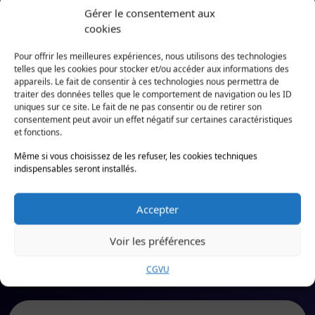
Serveurs prêts à l’emploi, éliminant la
Gérer le consentement aux
ité
complexité de l’installation et de la
cookies
d’utilis
gestion des licences
ation
Pour offrir les meilleures expériences, nous utilisons des technologies
telles que les cookies pour stocker et/ou accéder aux informations des
Suppor
appareils. Le fait de consentir à ces technologies nous permettra de
t et
Support client dédié et réactif, avec une
traiter des données telles que le comportement de navigation ou les ID
uniques sur ce site. Le fait de ne pas consentir ou de retirer son
accomp
équipe technique prête à intervenir
consentement peut avoir un effet négatif sur certaines caractéristiques
agnem
rapidement en cas de besoin
et fonctions.
ent
Même si vous choisissez de les refuser, les cookies techniques
indispensables seront installés.
Choisir
Accepter
Pourquoi choisir Hopla ?
Voir les préférences
CGVU