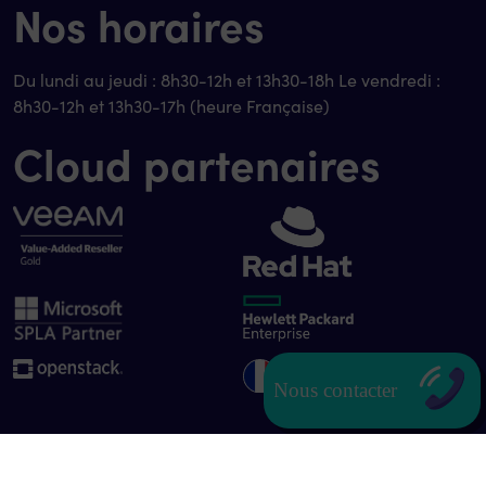
Nos horaires
Du lundi au jeudi : 8h30-12h et 13h30-18h Le vendredi :
8h30-12h et 13h30-17h (heure Française)
Cloud partenaires
Nous contacter