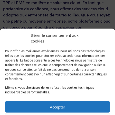
TPE et PME en matière de solutions cloud. En tant que
partenaire de confiance, nous offrons des services cloud
adaptés aux entreprises de toutes tailles. Que vous soyez
une petite ou moyenne entreprise, notre plateforme cloud
est conçue pour répondre à vos exigences
professionnelles uniques.
Gérer le consentement aux
cookies
Nous proposons une gamme complète de services cloud
conçus spécialement pour les TPE et PME. Que vous ayez
Pour offrir les meilleures expériences, nous utilisons des technologies
besoin d’héberger votre site web, de mettre en place des
telles que les cookies pour stocker et/ou accéder aux informations des
appareils. Le fait de consentir à ces technologies nous permettra de
applications cloud sur mesure, de sécuriser vos données
traiter des données telles que le comportement de navigation ou les ID
sensibles, ou d’utiliser des serveurs Linux ou Windows,
uniques sur ce site. Le fait de ne pas consentir ou de retirer son
Hopla a les solutions idéales pour soutenir votre
consentement peut avoir un effet négatif sur certaines caractéristiques
et fonctions.
croissance. Notre plateforme cloud fiable et évolutive est
conçue pour répondre à vos besoins actuels tout en
Même si vous choisissez de les refuser, les cookies techniques
indispensables seront installés.
offrant la flexibilité nécessaire pour accompagner votre
développement futur.
Accepter
Nous comprenons que les entreprises performantes