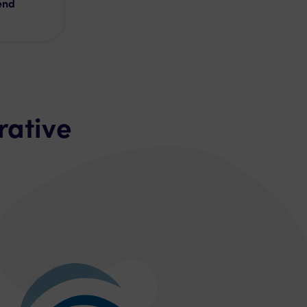
end
rative