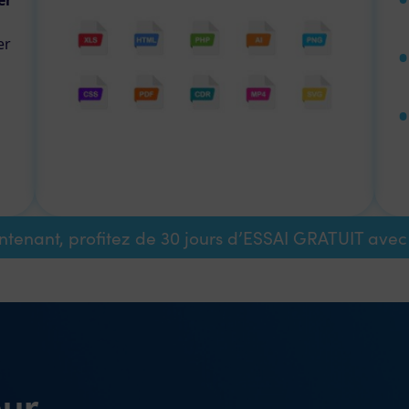
er
er
ntenant, profitez de 30 jours d’ESSAI GRATUIT ave
eur