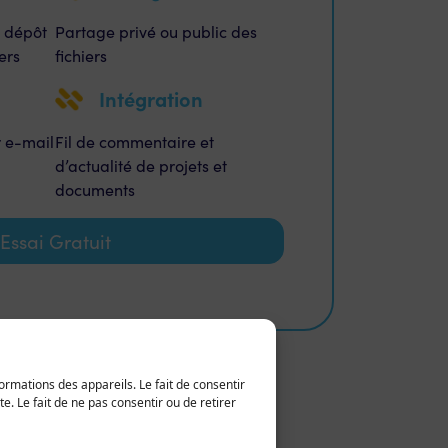
, dépôt
Partage privé ou public des
ers
fichiers
Intégration
r e-mail
Fil de commentaire et
d’actualité de projets et
documents
Essai Gratuit
ormations des appareils. Le fait de consentir
. Le fait de ne pas consentir ou de retirer