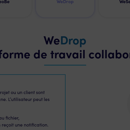
eoBe
WeDrop
WeS
We
Drop
forme de travail collabo
rojet ou un client sont
. L’utilisateur peut les
u fichier,
eçoit une notification.