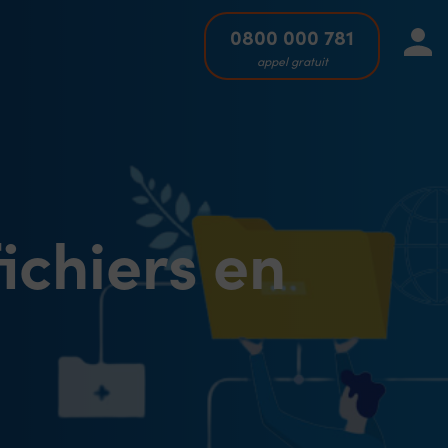
0800 000 781
appel gratuit
ichiers en