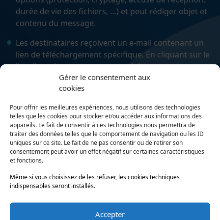
durée de vie des fichiers, …) et peut rédiger objet et
contenu du message.
Les destinataires reçoivent un e-mail contenant un
lien de téléchargement spécifique. En cliquant sur le
lien, ils arrivent sur une page où ils pourront
Gérer le consentement aux
télécharger les fichiers.
cookies
Journal des actions
Pour offrir les meilleures expériences, nous utilisons des technologies
telles que les cookies pour stocker et/ou accéder aux informations des
L’administrateur peut accéder à un journal complet
appareils. Le fait de consentir à ces technologies nous permettra de
des événements qui répertorie l’ensemble des
traiter des données telles que le comportement de navigation ou les ID
actions effectuées par les utilisateurs (envois,
uniques sur ce site. Le fait de ne pas consentir ou de retirer son
consentement peut avoir un effet négatif sur certaines caractéristiques
invitation, réception, téléchargements).
et fonctions.
Stockage et partage
Même si vous choisissez de les refuser, les cookies techniques
indispensables seront installés.
WeSend dispose d’un espace de stockage en ligne
qui permet de gérer les fichiers envoyés et reçus
Accepter
(télécharger, organiser, supprimer…).