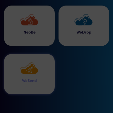
NeoBe
WeDrop
WeSend