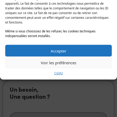
entreprises ?
appareils. Le fait de consentir à ces technologies nous permettra de
traiter des données telles que le comportement de navigation ou les ID
uniques sur ce site. Le fait de ne pas consentir ou de retirer son
consentement peut avoir un effet négatif sur certaines caractéristiques
Il existe plusieurs solutions de
stockage des données
pour
et fonctions.
les entreprises :
Même si vous choisissez de les refuser, les cookies techniques
Les options de sauvegarde physique classiques (clés
indispensables seront installés.
USB, disques durs externes ou internes, disques
optiques) avec une durée de vie limitée et un risque
Accepter
élevé de pannes matérielles, sinistres et piratage.
Les solutions Cloud de Hopla.cloud : plus pratiques
Voir les préférences
et plus sécurisées, accessibles partout et à tout
moment, adaptées à vos besoins et vos objectifs.
CGVU
Un besoin,
Une question ?