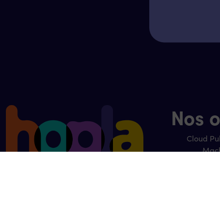
Nos o
Cloud Pu
Mach
Mach
Accompag
Stockage
Stoc
Le meilleur du cloud public
Stoc
pour vos serveurs,