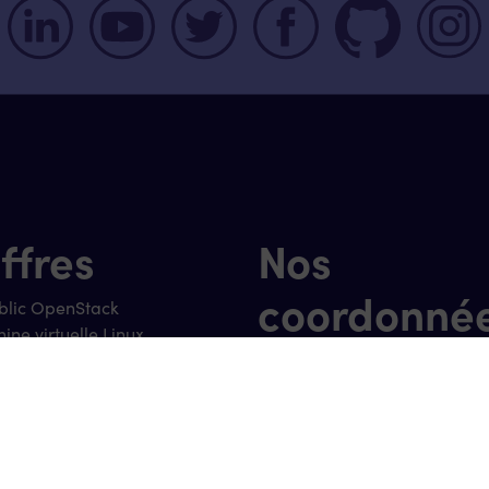
ffres
Nos
coordonné
blic OpenStack
ine virtuelle Linux
ine virtuelle Windows
0800 000 781 (appel grat
nement et infogérance
 Cloud
hello@hopla.cloud
kage Objet
kage Bloc
Nos horair