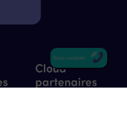
Nous contacter
Cloud
es
partenaires
uit)
es