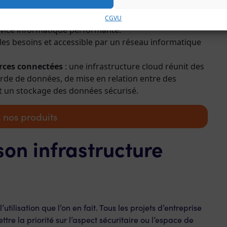
s avec une connectivité optimisée en toutes
CGVU
ervice informatique performante.
es besoins et accessible par un réseau informatique
rces connectées
: une infrastructure cloud réunit des
arde de données, de mise en relation entre des
et un stockage des données sécurisé.
 nos produits
on infrastructure
’utilisation que l’on en fait. Tous les projets d’entreprise
re la priorité sur l’aspect sécuritaire ou l’espace de