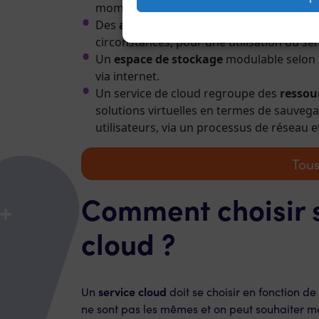
moment.
Des
applications
et des
logiciels
hébergé
circonstances, pour une utilisation du s
Un
espace de stockage
modulable selon l
via internet.
Un service de cloud regroupe des
ressou
solutions virtuelles en termes de sauveg
utilisateurs, via un processus de réseau 
Tous
Comment choisir s
cloud ?
service cloud
Un
doit se choisir en fonction de l
ne sont pas les mêmes et on peut souhaiter mett