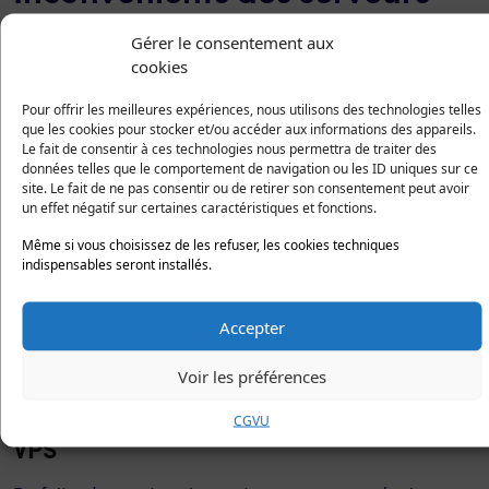
VPS
Gérer le consentement aux
cookies
Comme tout autre chose, les serveurs VPS ont également
Pour offrir les meilleures expériences, nous utilisons des technologies telles
quelques points faibles. Voici ce que vous devez savoir sur
que les cookies pour stocker et/ou accéder aux informations des appareils.
ses inconvénients :
Le fait de consentir à ces technologies nous permettra de traiter des
données telles que le comportement de navigation ou les ID uniques sur ce
L’hébergement VPS demande certaines
site. Le fait de ne pas consentir ou de retirer son consentement peut avoir
un effet négatif sur certaines caractéristiques et fonctions.
connaissances
Même si vous choisissez de les refuser, les cookies techniques
indispensables seront installés.
Afin de configurer efficacement votre serveur VPS et de
pouvoir le maintenir à jour, certaines connaissances sont
requises. Raison pour laquelle Hopla.cloud vous propose
Accepter
des services d’infogérance pour mieux vous
accompagner.
Voir les préférences
La performance des machines virtuelles
CGVU
VPS