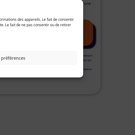
dans le but de me recontacter dans le cadre d’une
relation commerciale.
*
ormations des appareils. Le fait de consentir
. Le fait de ne pas consentir ou de retirer
s informations portées sur ce formulaire font l’objet d’un traitement
s préférences
r HOPLA pour répondre à votre demande. Pour en savoir plus sur
 gestion de vos données personnelles reportez-vous aux
spositions de notre Politique de Gestion des données. * nécessaires
 traitement de votre demande.