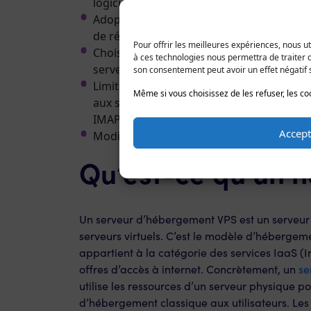
logiciels malveillants.
Adoptez un filtre antispam : pour limiter
de réception.
Pour offrir les meilleures expériences, nous u
Choisissez des mots de passe high level 
à ces technologies nous permettra de traiter d
serveurs.
son consentement peut avoir un effet négatif s
Limitez l’accès à la racine en utilisant un 
Même si vous choisissez de les refuser, les co
aux services à risque (cPanel, Disque we
IMAP, SMTP)
Accept
Modifiez le port d’écoute SSH par défaut.
Qu’est-ce qu’un 
Un serveur d’hébergement VPS est un serveur
serveurs virtuels. C’est le modèle d’hébergemen
appartient à la catégorie des services IaaS (In
offres d’accès à internet. Concrètement, un
se
utilise les ressources d’un serveur physique p
d’hébergement classique aux utilisateurs. Le