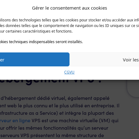
Gérer le consentement aux cookies
 le nombre de spams qui atterrissent dans votre boîte
tilisons des technologies telles que les cookies pour stocker et/ou accéder aux inf
ou une authentification à deux facteurs pour vos
es données telles que le comportement de navigation ou les ID uniques sur ce site
ur certaines caractéristiques et fonctions.
IP statique et en refusant l’accès des IP individuelles
okies techniques indispensables seront installés.
b, WHM, webmail, SSH, POP3, FTP et FTP sécurisé,
Le
er
Voir le
pa
la
hébergement VPS ?
di
CGVU
au
 d’hébergement dédié virtuel, également appelé
t web le plus connu et le plus utilisé en entreprise. Il
frastructure as a Service) et intègre la plupart des
rveur en ligne
VPS est une machine virtuelle (VM) qui
our offrir les mêmes fonctionnalités qu’un serveur
s serveurs VPS présentent la même structure de