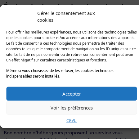
Évaluez les besoins de votre entreprise
Gérer le consentement aux
Il faut en amont déterminer vos besoins techniques et de
cookies
stockage en ligne. Ces questions vous aideront à mieux
Pour offrir les meilleures expériences, nous utilisons des technologies telles
affiner votre choix :
que les cookies pour stocker et/ou accéder aux informations des appareils.
Le fait de consentir à ces technologies nous permettra de traiter des
Envisagez-vous de mettre en place un seul ou
données telles que le comportement de navigation ou les ID uniques sur ce
plusieurs sites ?
site. Le fait de ne pas consentir ou de retirer son consentement peut avoir
un effet négatif sur certaines caractéristiques et fonctions.
Le nombre de noms de domaine.
Quelle est votre estimation du trafic quotidien de
Même si vous choisissez de les refuser, les cookies techniques
votre page web ?
indispensables seront installés.
Quels sont vos besoins en capacité de stockage ?
Envisagez-vous d’utiliser des applications métiers ou
Accepter
des logiciels ?
Voir les préférences
Avez-vous besoin d’héberger vos
adresses mail ?
CGVU
Bon nombre d’hébergeurs proposent un service vous