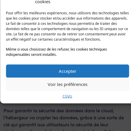
utilisateurs avec le cloud
cookies
Pour offrir les meilleures expériences, nous utilisons des technologies telles
Un
cloud data center
, doit assurer la protection des
que les cookies pour stocker et/ou accéder aux informations des appareils.
données et des fichiers des utilisateurs et comme nous
Le fait de consentir à ces technologies nous permettra de traiter des
venons de le voir, des risques peuvent survenir au sein du
données telles que le comportement de navigation ou les ID uniques sur ce
site. Le fait de ne pas consentir ou de retirer son consentement peut avoir
data center. Pour garantir une sécurité supplémentaire,
un effet négatif sur certaines caractéristiques et fonctions.
les données vont être dupliquées. On appelle cela la
redondance. Un stockage des données est effectué en
Même si vous choisissez de les refuser, les cookies techniques
indispensables seront installés.
double qui permet qu’en cas de défaillance d’un serveur,
un autre prenne le relais. Cette redondance peut avoir
lieu dans un même data center ou entre plusieurs data
Accepter
centers qui sont reliés. C’est ainsi que l’accès aux données,
Voir les préférences
aux applications et aux fichiers est garanti en
permanence pour ne pas affecter la productivité de
CGVU
l’entreprise.
Pour garantir la sécurité des données dans le cloud,
l’hébergeur va crypter les données, grâce à une sorte de
clé qui garantit aux utilisateurs la sécurité de leur