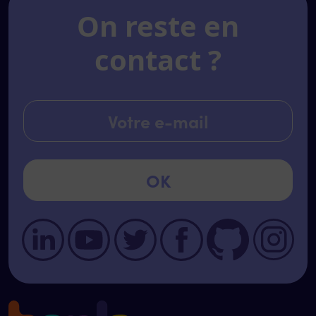
On reste en
contact ?