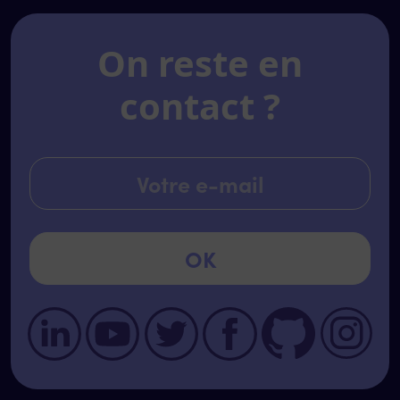
On reste en
contact ?