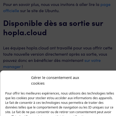
Pour en savoir plus, nous vous invitons à aller lire la
page
officielle
sur le site de Ubuntu.
Disponible dès sa sortie sur
hopla.cloud
Les équipes hopla.cloud ont travaillé pour vous offrir cette
toute nouvelle version directement après sa sortie, vous
pouvez donc en bénéficier dès maintenant
sur votre
manager
!
Participez à la communauté
Gérer le consentement aux
cookies
OpenSource !
Pour offrir les meilleures expériences, nous utilisons des technologies telles
que les cookies pour stocker et/ou accéder aux informations des appareils.
Remonter un bug sur Ubuntu
Le fait de consentir à ces technologies nous permettra de traiter des
données telles que le comportement de navigation ou les ID uniques sur ce
site. Le fait de ne pas consentir ou de retirer son consentement peut avoir
Vos commentaires, rapport de bug, patchs et suggestions