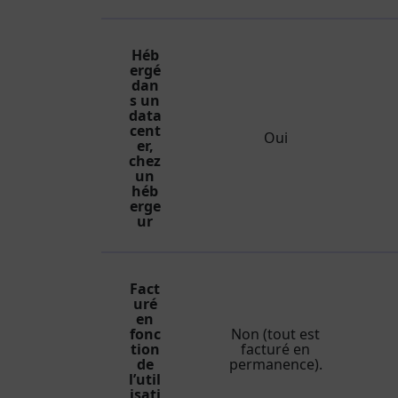
Héb
ergé
dan
s un
data
cent
Oui
er,
chez
un
héb
erge
ur
Fact
uré
en
fonc
Non (tout est
tion
facturé en
de
permanence).
l’util
isati