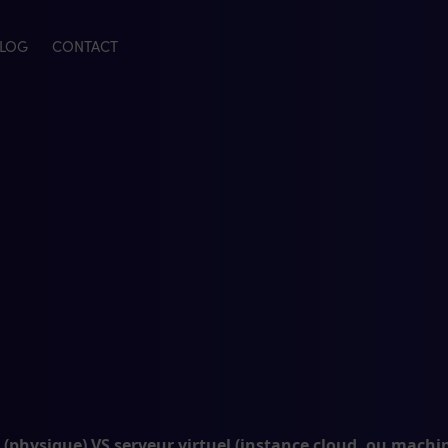
LOG
CONTACT
(physique) VS serveur virtuel (instance cloud, ou machin