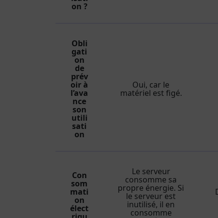
on ?
Obli
gati
on
de
prév
oir à
Oui, car le
l’ava
matériel est figé.
nce
son
utili
sati
on
Le serveur
Con
consomme sa
som
propre énergie. Si
mati
le serveur est
on
inutilisé, il en
élect
consomme
riqu