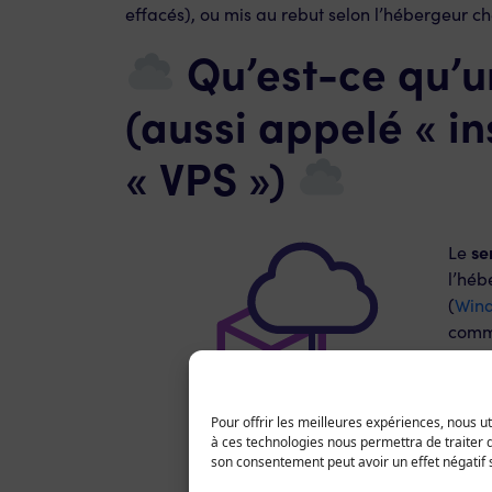
effacés), ou mis au rebut selon l’hébergeur ch
Qu’est-ce qu’un
(aussi appelé « in
« VPS »)
se
Le
l’héb
(
Win
comme
ordin
physi
met à
Pour offrir les meilleures expériences, nous u
Chez 
à ces technologies nous permettra de traiter d
avons
son consentement peut avoir un effet négatif s
divis