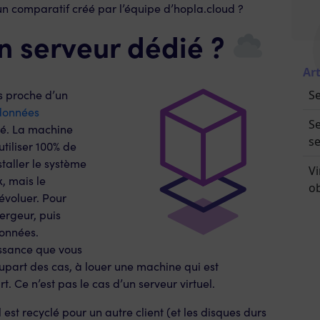
un comparatif créé par l’équipe d’hopla.cloud ?
n serveur dédié ?
Art
s proche d’un
Se
données
Se
ié. La machine
se
utiliser 100% de
staller le système
Vi
, mais le
ob
 évoluer. Pour
ergeur, puis
données.
uissance que vous
plupart des cas, à louer une machine qui est
t. Ce n’est pas le cas d’un serveur virtuel.
l est recyclé pour un autre client (et les disques durs